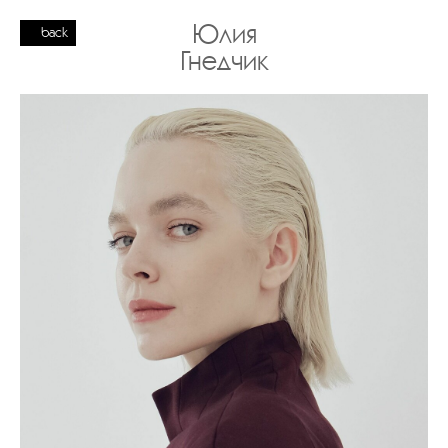
Юлия
back
Гнедчик