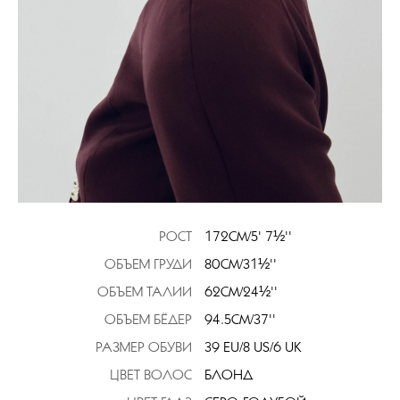
РОСТ
172CM/5' 7½''
ОБЪЕМ ГРУДИ
80CM/31½''
ОБЪЕМ ТАЛИИ
62CM/24½''
ОБЪЕМ БЁДЕР
94.5CM/37''
РАЗМЕР ОБУВИ
39 EU/8 US/6 UK
ЦВЕТ ВОЛОС
БЛОНД