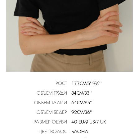
РОСТ
177CM/5' 9½''
ОБЪЕМ ГРУДИ
84CM/33''
ОБЪЕМ ТАЛИИ
64CM/25''
ОБЪЕМ БЁДЕР
92CM/36''
РАЗМЕР ОБУВИ
40 EU/9 US/7 UK
ЦВЕТ ВОЛОС
БЛОНД