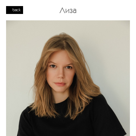
Лиза
back