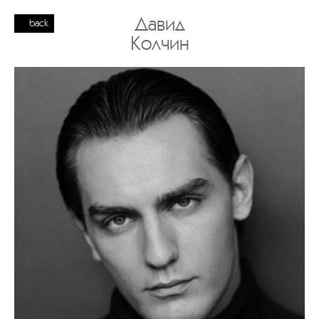
Давид
back
Колчин