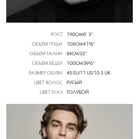
РОСТ
190CM/6' 3''
ОБЪЕМ ГРУДИ
106CM/41½''
ОБЪЕМ ТАЛИИ
84CM/33''
ОБЪЕМ БЁДЕР
100CM/39½''
РАЗМЕР ОБУВИ
45 EU/11 US/10.5 UK
ЦВЕТ ВОЛОС
РУСЫЙ
ЦВЕТ ГЛАЗ
ГОЛУБОЙ