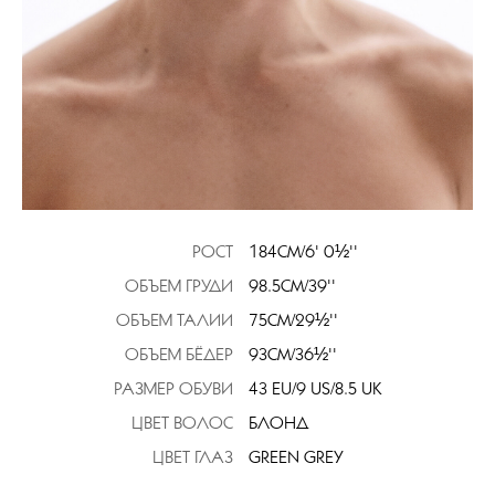
РОСТ
184CM/6' 0½''
ОБЪЕМ ГРУДИ
98.5CM/39''
ОБЪЕМ ТАЛИИ
75CM/29½''
ОБЪЕМ БЁДЕР
93CM/36½''
РАЗМЕР ОБУВИ
43 EU/9 US/8.5 UK
ЦВЕТ ВОЛОС
БЛОНД
ЦВЕТ ГЛАЗ
GREEN GREY