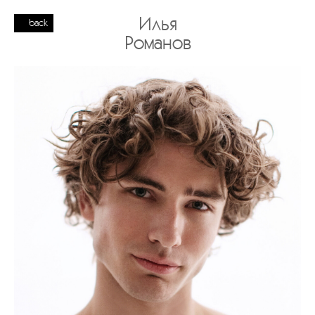
Илья
back
Романов