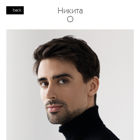
Никита
back
О