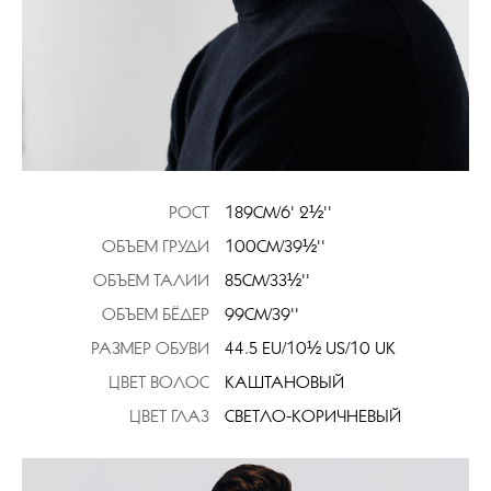
РОСТ
189CM/6' 2½''
ОБЪЕМ ГРУДИ
100CM/39½''
ОБЪЕМ ТАЛИИ
85CM/33½''
ОБЪЕМ БЁДЕР
99CM/39''
РАЗМЕР ОБУВИ
44.5 EU/10½ US/10 UK
ЦВЕТ ВОЛОС
КАШТАНОВЫЙ
ЦВЕТ ГЛАЗ
СВЕТЛО-КОРИЧНЕВЫЙ