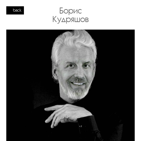
Борис
back
Кудряшов