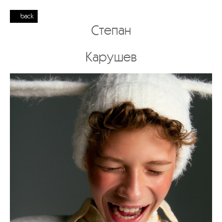
back
Степан
Карушев