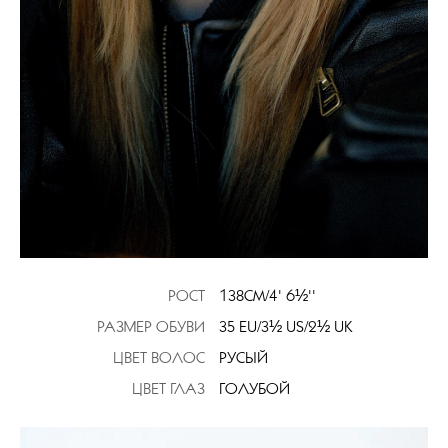
РОСТ
138CM/4' 6½''
РАЗМЕР ОБУВИ
35 EU/3½ US/2½ UK
ЦВЕТ ВОЛОС
РУСЫЙ
ЦВЕТ ГЛАЗ
ГОЛУБОЙ