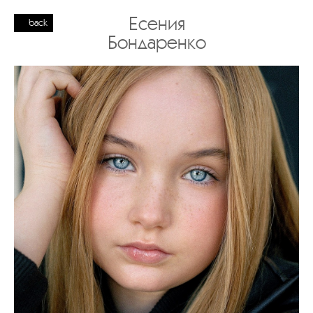
Есения
back
Бондаренко