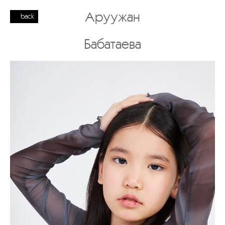
Аруужан
back
Бабатаева