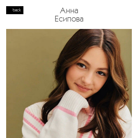
Анна
back
Есипова