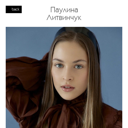
Паулина
back
Литвинчук